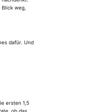
 Blick weg,
hes dafür. Und
e ersten 1,5
ate, ob das