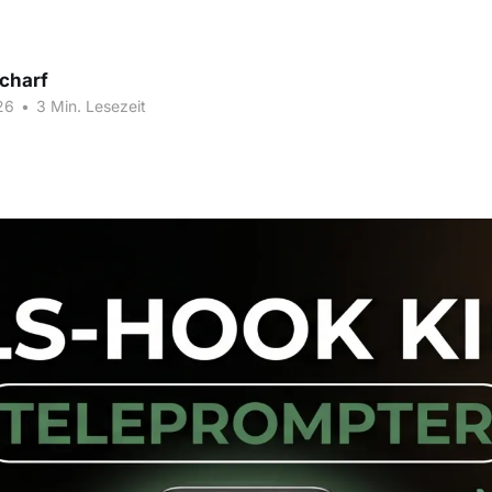
Scharf
26
•
3 Min. Lesezeit