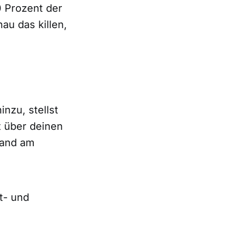
0 Prozent der
au das killen,
inzu, stellst
t über deinen
Hand am
t- und