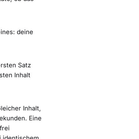
ines: deine
rsten Satz
ten Inhalt
eicher Inhalt,
Sekunden. Eine
frei
i identischem