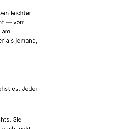
ben leichter
cht — vom
e am
er als jemand,
ehst es. Jeder
hts. Sie
h nachdenkt.