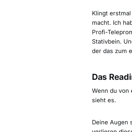
Klingt erstmal
macht. Ich ha
Profi-Telepro
Stativbein. U
der das zum e
Das Readi
Wenn du von e
sieht es.
Deine Augen s
verlieren die