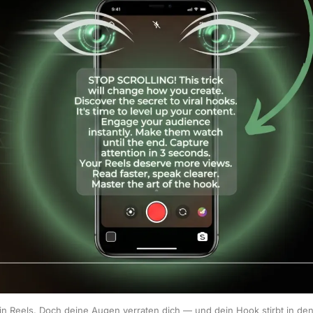
in Reels. Doch deine Augen verraten dich — und dein Hook stirbt in de