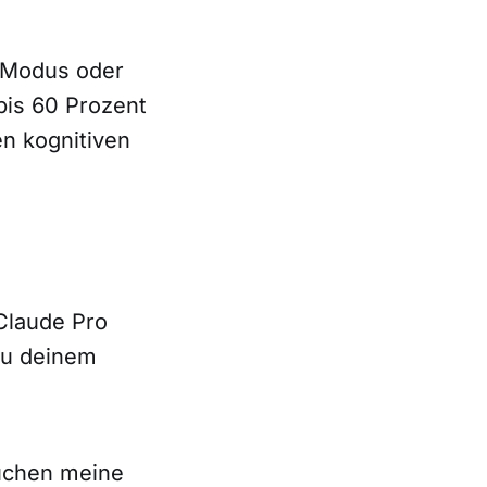
e-Modus oder
bis 60 Prozent
en kognitiven
 Claude Pro
zu deinem
uchen meine