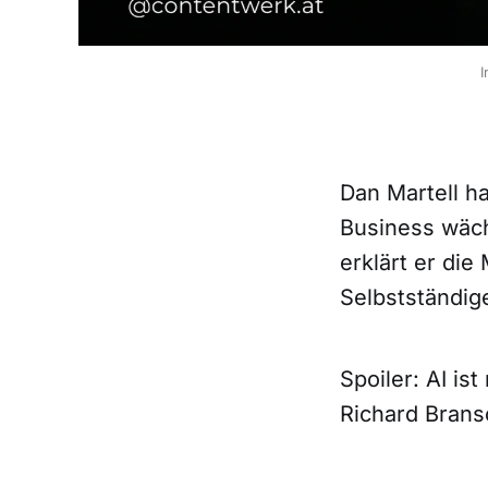
I
Dan Martell ha
Business wäch
erklärt er di
Selbstständige
Spoiler: AI ist
Richard Bran