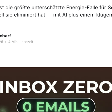
st die größte unterschätzte Energie-Falle für S
l sie eliminiert hat — mit AI plus einem kluge
Scharf
26
•
4 Min. Lesezeit