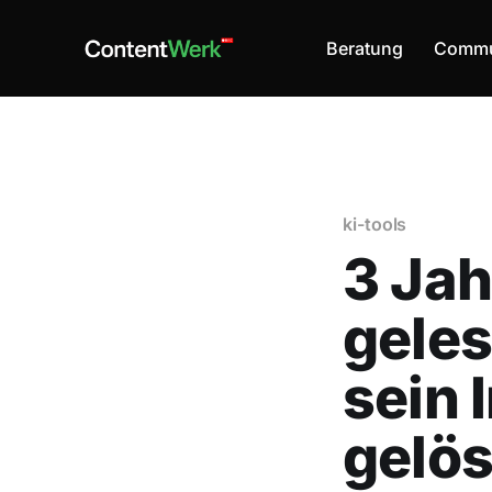
Beratung
Commu
ki-tools
3 Jah
geles
sein 
gelös