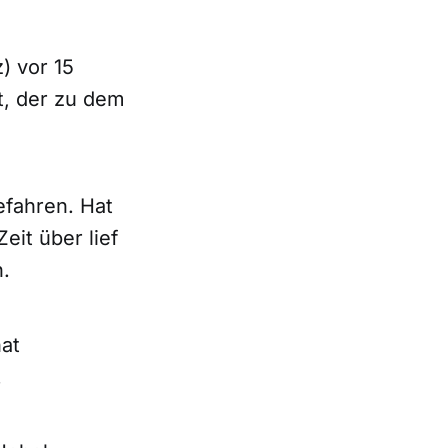
) vor 15
t, der zu dem
efahren. Hat
eit über lief
.
hat
.