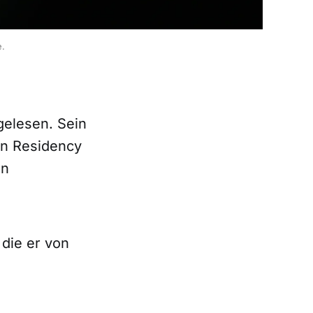
e.
gelesen. Sein
en Residency
en
s die er von