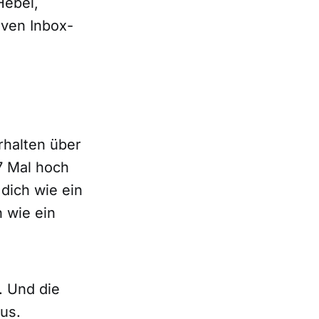
Hebel,
iven Inbox-
rhalten über
7 Mal hoch
dich wie ein
 wie ein
. Und die
us.