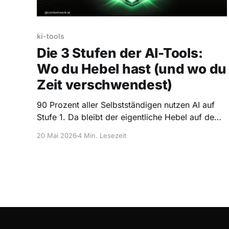
ki-tools
Die 3 Stufen der AI-Tools:
Wo du Hebel hast (und wo du
Zeit verschwendest)
90 Prozent aller Selbstständigen nutzen AI auf
Stufe 1. Da bleibt der eigentliche Hebel auf dem
Tisch. Was die anderen zwei Stufen sind — und
20 Mai 2026
4 Min. Lesezeit
wann du wechseln solltest.