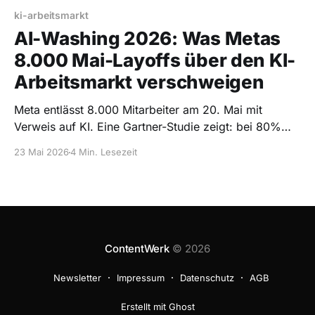
ki-arbeitsmarkt
AI-Washing 2026: Was Metas
8.000 Mai-Layoffs über den KI-
Arbeitsmarkt verschweigen
Meta entlässt 8.000 Mitarbeiter am 20. Mai mit
Verweis auf KI. Eine Gartner-Studie zeigt: bei 80%
der Firmen mit AI-Pilots gibt es Layoffs — aber keine
23 Mai 2026
4 Min. Lesezeit
ROI-Korrelation. Was deutschsprachige
Selbstständige daraus lernen.
ContentWerk
© 2026
Newsletter
Impressum
Datenschutz
AGB
Erstellt mit Ghost