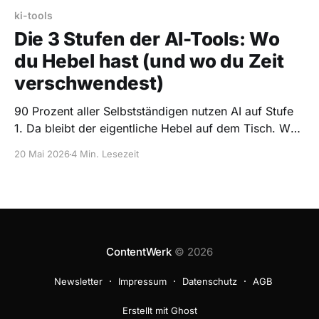
ki-tools
Die 3 Stufen der AI-Tools: Wo
du Hebel hast (und wo du Zeit
verschwendest)
90 Prozent aller Selbstständigen nutzen AI auf Stufe
1. Da bleibt der eigentliche Hebel auf dem Tisch. Was
die anderen zwei Stufen sind — und wann du
20 Mai 2026
4 Min. Lesezeit
wechseln solltest.
ContentWerk
© 2026
Newsletter
Impressum
Datenschutz
AGB
Erstellt mit Ghost