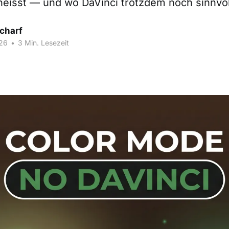
heisst — und wo DaVinci trotzdem noch sinnvoll
Scharf
26
•
3 Min. Lesezeit