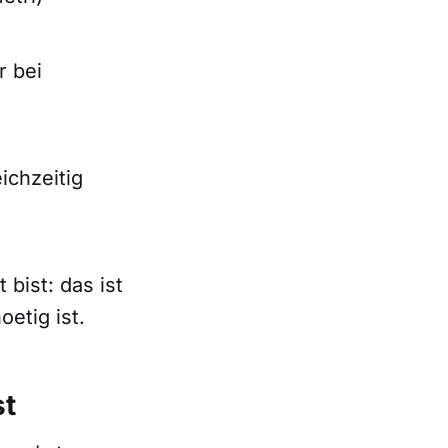
r bei
ichzeitig
bist: das ist
etig ist.
st