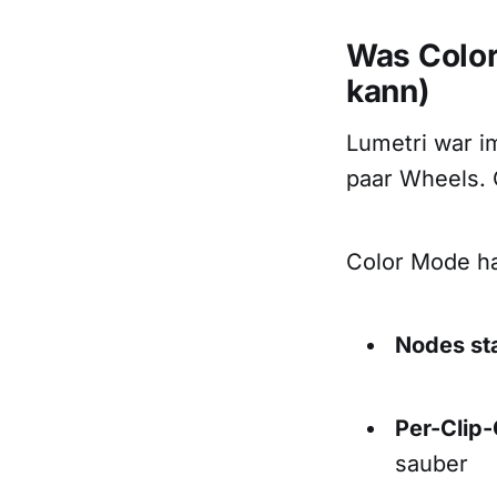
Was Color
kann)
Lumetri war im
paar Wheels. 
Color Mode ha
Nodes sta
Per-Clip
sauber