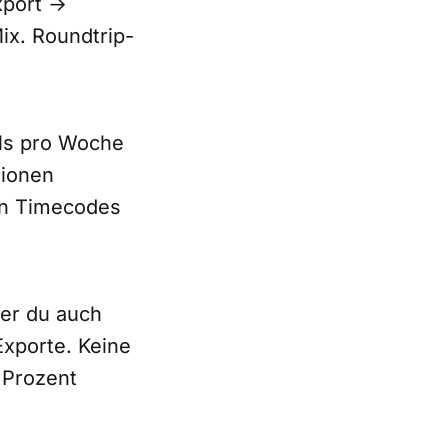
xport →
ix. Roundtrip-
els pro Woche
sionen
en Timecodes
er du auch
Exporte. Keine
 Prozent