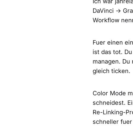
Ich war jahre
DaVinci → Gra
Workflow nennt
Fuer einen ei
ist das tot. D
managen. Du 
gleich ticken.
Color Mode ma
schneidest. E
Re-Linking-Pr
schneller fue