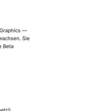
 Graphics —
ewachsen. Sie
e Beta
etri)