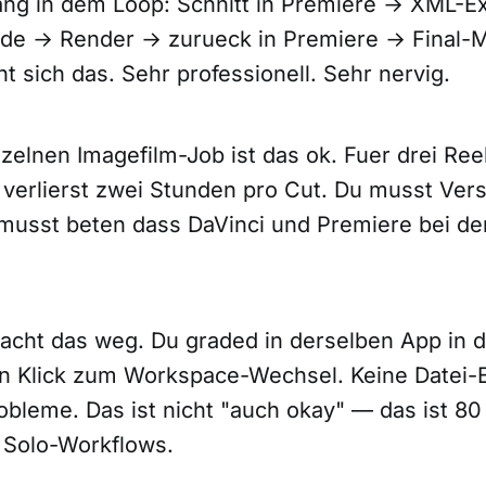
lang in dem Loop: Schnitt in Premiere → XML-E
de → Render → zurueck in Premiere → Final-M
 sich das. Sehr professionell. Sehr nervig.
nzelnen Imagefilm-Job ist das ok. Fuer drei Re
u verlierst zwei Stunden pro Cut. Du musst Ver
musst beten dass DaVinci und Premiere bei d
cht das weg. Du graded in derselben App in d
in Klick zum Workspace-Wechsel. Keine Datei-
obleme. Das ist nicht "auch okay" — das ist 80
r Solo-Workflows.